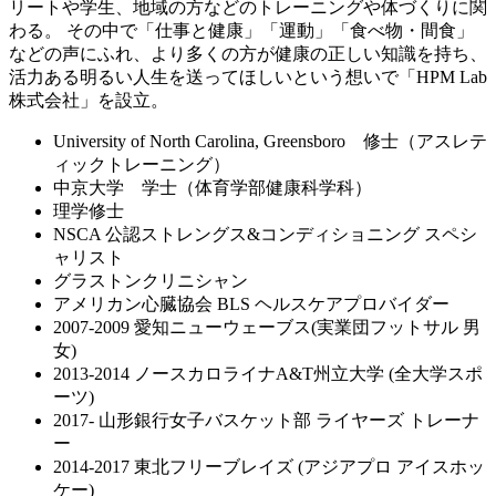
リートや学生、地域の方などのトレーニングや体づくりに関
わる。 その中で「仕事と健康」「運動」「食べ物・間食」
などの声にふれ、より多くの方が健康の正しい知識を持ち、
活力ある明るい人生を送ってほしいという想いで「HPM Lab
株式会社」を設立。
University of North Carolina, Greensboro 修士（アスレテ
ィックトレーニング）
中京大学 学士（体育学部健康科学科）
理学修士
NSCA 公認ストレングス&コンディショニング スペシ
ャリスト
グラストンクリニシャン
アメリカン心臓協会 BLS ヘルスケアプロバイダー
2007-2009 愛知ニューウェーブス(実業団フットサル 男
女)
2013-2014 ノースカロライナA&T州立大学 (全大学スポ
ーツ)
2017- 山形銀行女子バスケット部 ライヤーズ トレーナ
ー
2014-2017 東北フリーブレイズ (アジアプロ アイスホッ
ケー)